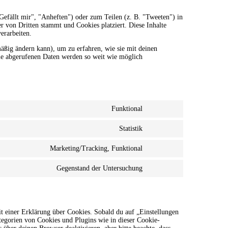
efällt mir", "Anheften") oder zum Teilen (z. B. "Tweeten") in
r von Dritten stammt und Cookies platziert. Diese Inhalte
erarbeiten.
lmäßig ändern kann), um zu erfahren, wie sie mit deinen
Die abgerufenen Daten werden so weit wie möglich
Funktional
Consent
to
Statistik
service
Consent
wordpress
to
Marketing/Tracking, Funktional
service
Consent
vimeo
to
Gegenstand der Untersuchung
service
Consent
youtube
to
service
sonstiges
t einer Erklärung über Cookies. Sobald du auf „Einstellungen
ategorien von Cookies und Plugins wie in dieser Cookie-