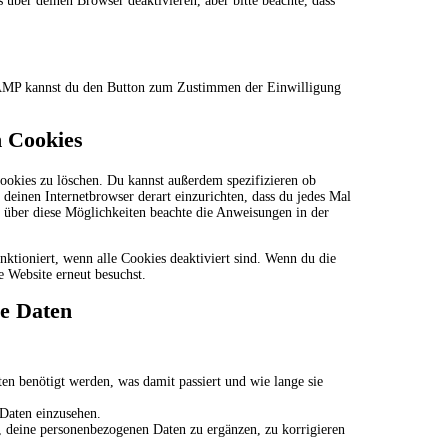
ber deinen Browser deaktivieren, aber bitte beachte, dass
r AMP kannst du den Button zum Zustimmen der Einwilligung
n Cookies
okies zu löschen. Du kannst außerdem spezifizieren ob
s deinen Internetbrowser derart einzurichten, dass du jedes Mal
n über diese Möglichkeiten beachte die Anweisungen in der
nktioniert, wenn alle Cookies deaktiviert sind. Wenn du die
e Website erneut besuchst.
ne Daten
n benötigt werden, was damit passiert und wie lange sie
 Daten einzusehen.
 deine personenbezogenen Daten zu ergänzen, zu korrigieren