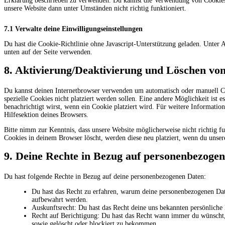
Erklärung beschrieben zu verwenden. Du kannst die Verwendung von Cookies ü
unsere Website dann unter Umständen nicht richtig funktioniert.
7.1 Verwalte deine Einwilligungseinstellungen
Du hast die Cookie-Richtlinie ohne Javascript-Unterstützung geladen. Unte
unten auf der Seite verwenden.
8. Aktivierung/Deaktivierung und Löschen vo
Du kannst deinen Internetbrowser verwenden um automatisch oder manuell Co
spezielle Cookies nicht platziert werden sollen. Eine andere Möglichkeit ist e
benachrichtigt wirst, wenn ein Cookie platziert wird. Für weitere Informatio
Hilfesektion deines Browsers.
Bitte nimm zur Kenntnis, dass unsere Website möglicherweise nicht richtig fu
Cookies in deinem Browser löscht, werden diese neu platziert, wenn du unser
9. Deine Rechte in Bezug auf personenbezoge
Du hast folgende Rechte in Bezug auf deine personenbezogenen Daten:
Du hast das Recht zu erfahren, warum deine personenbezogenen Date
aufbewahrt werden.
Auskunftsrecht: Du hast das Recht deine uns bekannten persönliche
Recht auf Berichtigung: Du hast das Recht wann immer du wünscht,
sowie gelöscht oder blockiert zu bekommen.